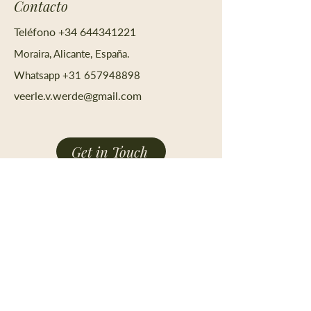
Contacto
Teléfono
+34 644341221
Moraira, Alicante, España.
Whatsapp
+31 657948898
veerle.v.werde@gmail.com
Get in Touch
Hogar
Sobre
Reservas y precios
Yoga
Respiración
El Programa