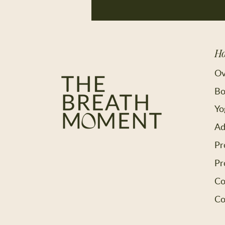
toegankelijk en altijd
heerlijk om even te
ontspannen bij het ruisen
van de zee. Als
yogadocent in Moraira,
H
Benissa en Jávea
omgeving ontdek ik
Ov
steeds weer nieuwe
plekken waar stilte, natuur
Bo
en adem samenkomen.
Yo
Naast alle prachtige
huizen...
Ad
Pr
Pr
Co
Co