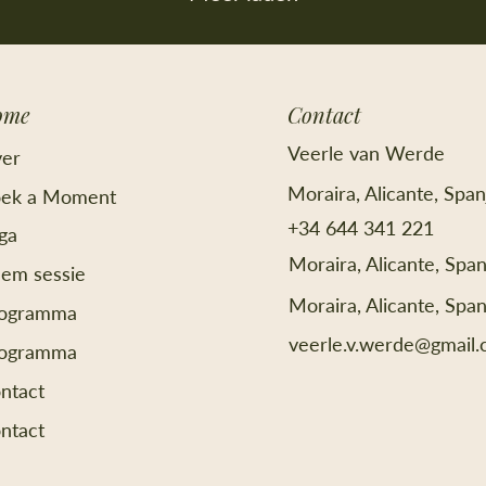
zon opkomen en mijn hart
arm
vulde zich met warmte,
je 
toen ontdekte ik dat de
een
laatste banaan weg was
ene
voor mijn favoriete
omd
ome
Contact
ontbijt en ik irriteerde me,
ver
ik sprong onder de
som
Veerle van Werde
er
douche en genoot van het
wo
warme water en de geur
daa
Moraira, Alicante, Span
ek a Moment
van zeep. Ik werd...
wo
+34 644 341 221
ga
fam
Moraira, Alicante, Span
em sessie
Moraira, Alicante, Span
ogramma
veerle.v.werde@gmail
ogramma
ntact
ntact