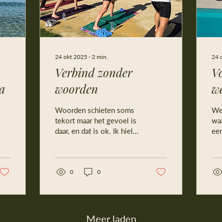
24 okt 2025
∙
2
min.
24 
Verbind zonder
Vo
ra
woorden
we
Woorden schieten soms
We 
tekort maar het gevoel is
waa
daar, en dat is ok. Ik hield
ee
een dagboek bij met alle
ler
gevoelens die ik beleefde,
Ha
ik stond op met
Cli
vermoeidheid en tegenzin
0
0
oo
want het was nog zo
een
donker en de wekker
kus
brulde. Ik genoot van een
knu
warme koffie en zag de
knu
Meer laden