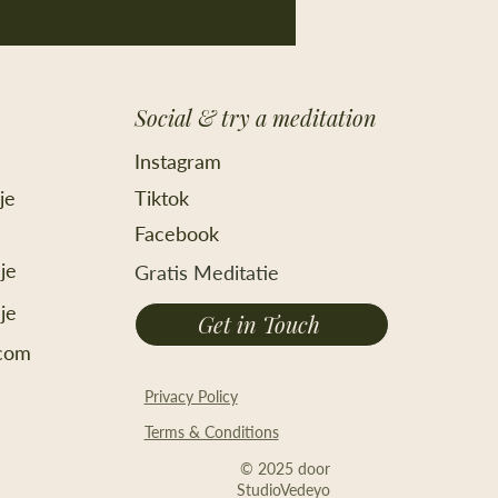
en om je heen voelt,
hart aan hart staat met
 dierbare en de
rgie voelt stromen
at het weerzien jullie
Social & try a meditation
bindt en verwarmt. En
s kan dat niet, want ik
Instagram
on hier en zij wonen
r. Als Nederlander
je
Tiktok
nend in Spanje met
Facebook
ilie en...
je
Gratis Meditatie
je
Get in Touch
.com
Privacy Policy
Terms & Conditions
© 2025 door
StudioVedeyo