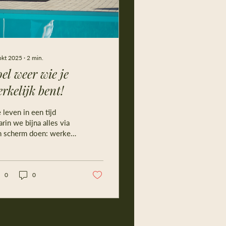
okt 2025
∙
2
min.
el weer wie je
rkelijk bent!
leven in een tijd
rin we bijna alles via
n scherm doen: werken,
en, zelfs liefhebben.
ndig? Absoluut.
ché?! Ook waar. Maar
k verontrustend. Want
0
0
 appje van een
gezichtje en een
ffel is geen échte
ffel waarbij je iemands