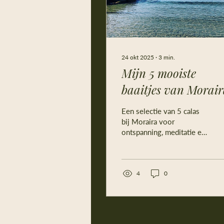
24 okt 2025
∙
3
min.
Mijn 5 mooiste
baaitjes van Morai
Een selectie van 5 calas
bij Moraira voor
ontspanning, meditatie en
een frisse duik De Costa
Blanca is meer dan zon en
zee, het is een plek waar
je écht de natuur kan
4
0
beleven in al zijn
puurheid. Vooral als je
een vroege vogel bent.
Zomer, winter altijd