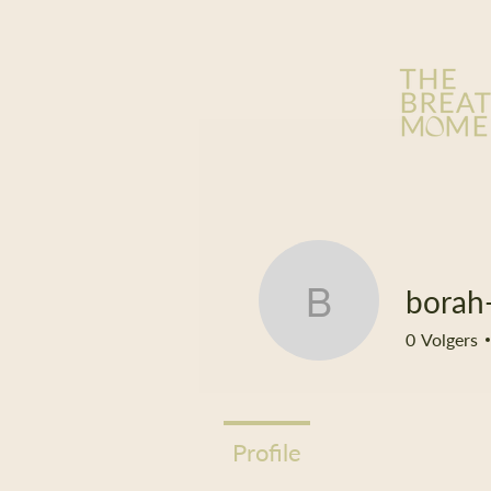
borah
borah-vin
0
Volgers
Profile