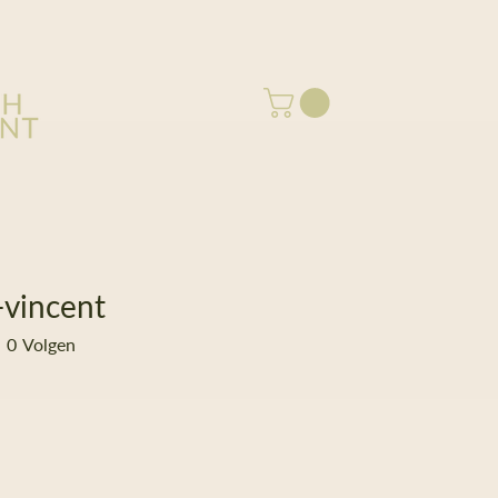
-vincent
cent
0
Volgen