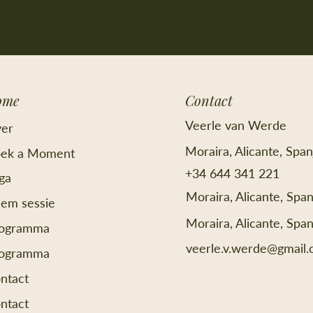
ome
Contact
Veerle van Werde
er
Moraira, Alicante, Span
ek a Moment
+34 644 341 221
ga
Moraira, Alicante, Span
em sessie
Moraira, Alicante, Span
ogramma
veerle.v.werde@gmail
ogramma
ntact
ntact