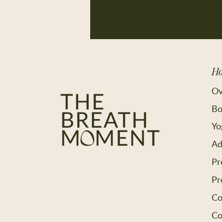
H
Ov
Bo
Yo
Ad
Pr
Pr
Co
Co